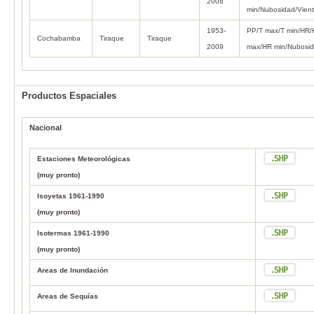
2008
min/Nubosidad/Vien
1953-
PP/T max/T min/HR
Cochabamba
Tiraque
Tiraque
2009
max/HR min/Nubosi
Productos Espaciales
Nacional
Estaciones Meteorológicas
(muy pronto)
Isoyetas 1961-1990
(muy pronto)
Isotermas 1961-1990
(muy pronto)
Areas de Inundación
Areas de Sequías