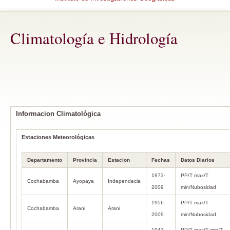
Climatología e Hidrología
Informacion Climatológica
Estaciones Meteorológicas
Departamento
Provincia
Estacion
Fechas
Datos Diarios
1973-
PP/T max/T
Cochabamba
Ayopaya
Independecia
2009
min/Nubosidad
1956-
PP/T max/T
Cochabamba
Arani
Arani
2009
min/Nubosidad
1943-
PP/T max/T min/T