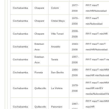
1977-
PP/T max/T
Cochabamba
Chapare
Colomi
2009
min/HR/Nubosidad
1970-
PP/T max/T
Cochabamba
Chapare
Cristal Mayu
2009
min/Nubosidad
2008-
Cochabamba
Chapare
Villa Tunari
PP/T max/T min/HR
2009
Esteban
1943-
PP/T max/T min/T
Cochabamba
Anzaldo
Arce
2008
med/HR/Nubosidad
Esteban
1957-
Cochabamba
Tarata
PP/T max/T min/T m
Arce
2008
1966-
PP/T max/T min/HR
Cochabamba
Punata
San Benito
2009
max/HR min/Nubosi
PP/T max/T min/HR
1979-
Cochabamba
Quillacollo
La Violeta
max/HR min/EV
2008
media/Nubosidad/Vi
PP/T max/T min/HR
1987-
Cochabamba
Quillacollo
Pairumani
max/HR