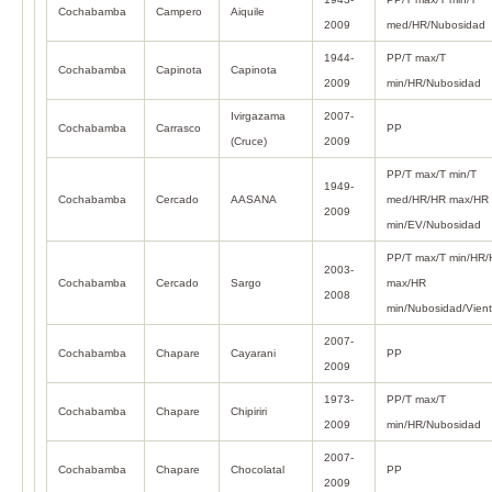
Cochabamba
Campero
Aiquile
2009
med/HR/Nubosidad
1944-
PP/T max/T
Cochabamba
Capinota
Capinota
2009
min/HR/Nubosidad
Ivirgazama
2007-
Cochabamba
Carrasco
PP
(Cruce)
2009
PP/T max/T min/T
1949-
Cochabamba
Cercado
AASANA
med/HR/HR max/HR
2009
min/EV/Nubosidad
PP/T max/T min/HR
2003-
Cochabamba
Cercado
Sargo
max/HR
2008
min/Nubosidad/Vien
2007-
Cochabamba
Chapare
Cayarani
PP
2009
1973-
PP/T max/T
Cochabamba
Chapare
Chipiriri
2009
min/HR/Nubosidad
2007-
Cochabamba
Chapare
Chocolatal
PP
2009